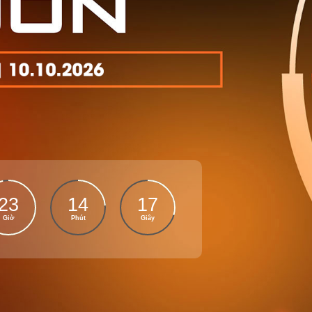
23
14
17
Giờ
Phút
Giây