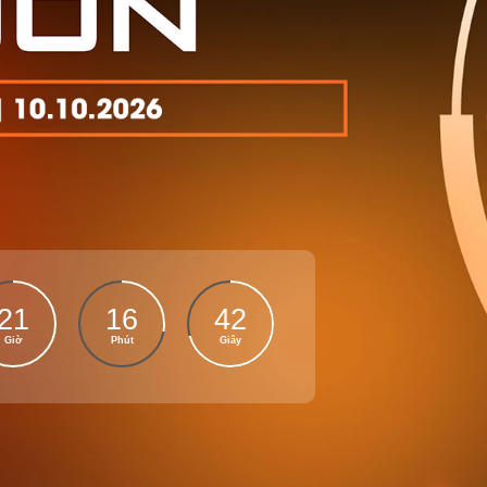
21
16
41
Giờ
Phút
Giây