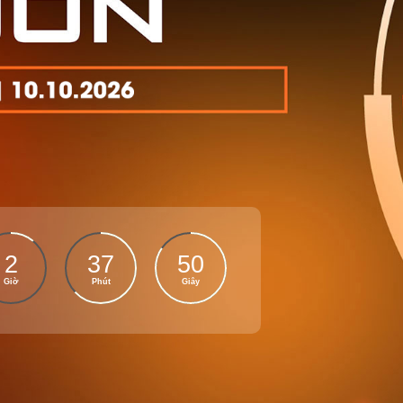
2
37
50
Giờ
Phút
Giây